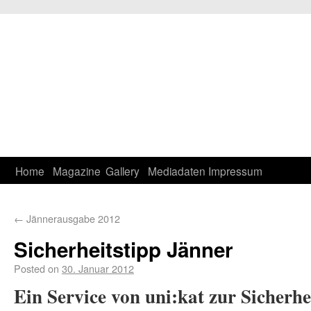
Home
Magazine
Gallery
Mediadaten
Impressum
←
Jännerausgabe 2012
Sicherheitstipp Jänner
Posted on
30. Januar 2012
Ein Service von uni:kat zur Sicherhe